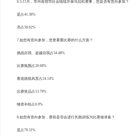
6.3-11月，常州各辖市区会陆续开展马拉松赛事，您是否有意向参加？
是占41.38%
否占58.62%
7.如您有意向参加，您更看重比赛的什么方面？
挑战自我、超越自我占34.48%
比赛氛围占20.69%
赛道路线风景占24.14%
比赛奖品占13.79%
物资补给占6.9%
8.如您有意向参加，赛前是否会进行长跑训练为比赛做准备？
是占79.31%